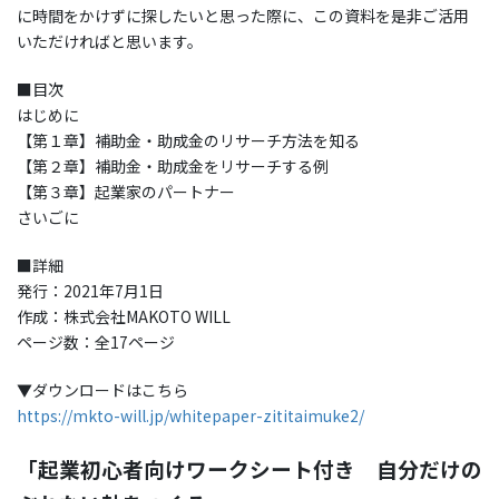
に時間をかけずに探したいと思った際に、この資料を是非ご活用
いただければと思います。
■目次
はじめに
【第１章】補助金・助成金のリサーチ方法を知る
【第２章】補助金・助成金をリサーチする例
【第３章】起業家のパートナー
さいごに
■詳細
発行：2021年7月1日
作成：株式会社MAKOTO WILL
ページ数：全17ページ
▼ダウンロードはこちら
https://mkto-will.jp/whitepaper-zititaimuke2/
「起業初心者向けワークシート付き 自分だけの