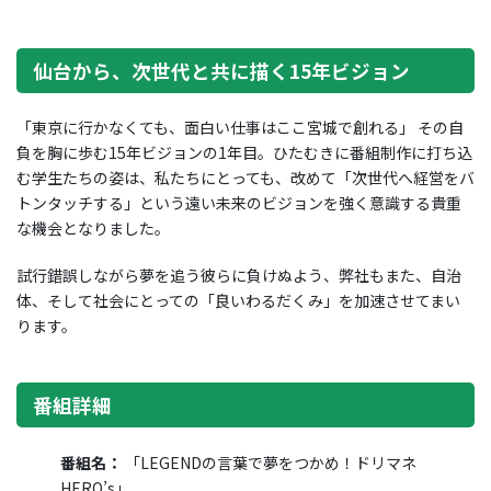
仙台から、次世代と共に描く15年ビジョン
「東京に行かなくても、面白い仕事はここ宮城で創れる」 その自
負を胸に歩む15年ビジョンの1年目。ひたむきに番組制作に打ち込
む学生たちの姿は、私たちにとっても、改めて「次世代へ経営をバ
トンタッチする」という遠い未来のビジョンを強く意識する貴重
な機会となりました。
試行錯誤しながら夢を追う彼らに負けぬよう、弊社もまた、自治
体、そして社会にとっての「良いわるだくみ」を加速させてまい
ります。
番組詳細
番組名：
「LEGENDの言葉で夢をつかめ！ドリマネ
HERO’s」