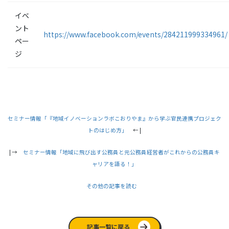
イベ
ント
https://www.facebook.com/events/284211999334961/
ペー
ジ
セミナー情報「『地域イノベーションラボこおりやま』から学ぶ官民連携プロジェク
トのはじめ方」
← |
| →
セミナー情報「地域に飛び出す公務員と元公務員経営者がこれからの公務員キ
ャリアを語る！」
その他の記事を読む
記事一覧に戻る