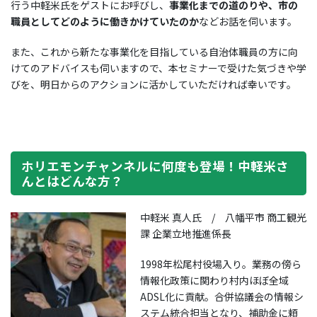
行う中軽米氏をゲストにお呼びし、
事業化までの道のりや、市の
職員としてどのように働きかけていたのか
などお話を伺います。
また、これから新たな事業化を目指している自治体職員の方に向
けてのアドバイスも伺いますので、本セミナーで受けた気づきや学
びを、明日からのアクションに活かしていただければ幸いです。
ホリエモンチャンネルに何度も登場！中軽米さ
んとはどんな方？
中軽米 真人氏 / 八幡平市 商工観光
課 企業立地推進係長
1998年松尾村役場入り。業務の傍ら
情報化政策に関わり村内ほぼ全域
ADSL化に貢献。合併協議会の情報シ
ステム統合担当となり、補助金に頼