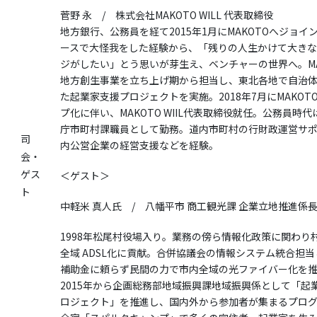
菅野 永 / 株式会社MAKOTO WILL 代表取締役
地方銀行、公務員を経て2015年1月にMAKOTOへジョイ
ースで大怪我をした経験から、「残りの人生かけて大き
ジがしたい」とう思いが芽生え、ベンチャーの世界へ。MA
地方創生事業を立ち上げ期から担当し、東北各地で自治
た起業家支援プロジェクトを実施。2018年7月にMAKOTO
プ化に伴い、MAKOTO WIIL代表取締役就任。公務員時
庁市町村課職員として勤務。道内市町村の行財政運営サ
司
内公営企業の経営支援などを経験。
会・
ゲス
＜ゲスト＞
ト
中軽米 真人氏 / 八幡平市 商工観光課 企業立地推進係
1998年松尾村役場入り。業務の傍ら情報化政策に関わり
全域 ADSL化に貢献。合併協議会の情報システム統合担
補助金に頼らず民間の力で市内全域の光ファイバー化を
2015年から企画総務部地域振興課地域振興係として「起
ロジェクト」を推進し、国内外から参加者が集まるプロ