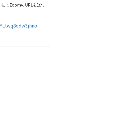
てZoomのURLを送付
1YLtwq8qdw3jhno