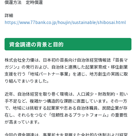
償還方法 定時償還
詳細
https://www.77bank.co.jp/houjin/sustainable/shibosai.html
資金調達の背景と目的
株式会社全力優は、日本初の首長向け自治体経営情報誌『首長マ
ガジン』の発行および、自治体と連携した起業家育成・移住創業
支援を行う「地域パートナー事業」を通じ、地方創生の実践に取
り組んでまいりました。
近年、自治体経営を取り巻く環境は、人口減少・財政制約・担い
手不足など、複雑かつ構造的な課題に直面しています。その一方
で、地域には挑戦する起業家や志ある自治体職員、民間企業が存
在し、それらをつなぐ「信頼性あるプラットフォーム」の重要性
が高まっています。
今回の資金調達は、事業拡大を見据えた全社的な体制および経営