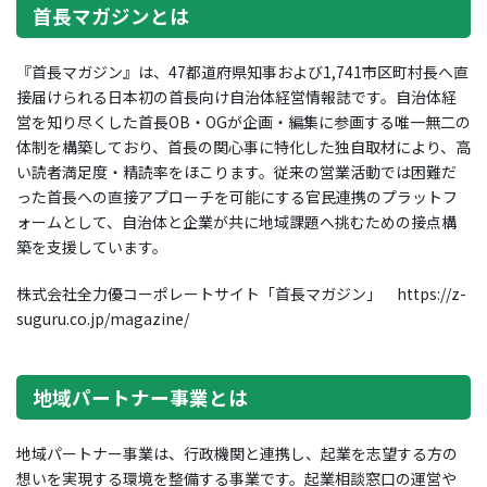
首長マガジンとは
『首長マガジン』は、47都道府県知事および1,741市区町村長へ直
接届けられる日本初の首長向け自治体経営情報誌です。自治体経
営を知り尽くした首長OB・OGが企画・編集に参画する唯一無二の
体制を構築しており、首長の関心事に特化した独自取材により、高
い読者満足度・精読率をほこります。従来の営業活動では困難だ
った首長への直接アプローチを可能にする官民連携のプラットフ
ォームとして、自治体と企業が共に地域課題へ挑むための接点構
築を支援しています。
株式会社全力優コーポレートサイト「首長マガジン」 https://z-
suguru.co.jp/magazine/
地域パートナー事業とは
地域パートナー事業は、行政機関と連携し、起業を志望する方の
想いを実現する環境を整備する事業です。起業相談窓口の運営や