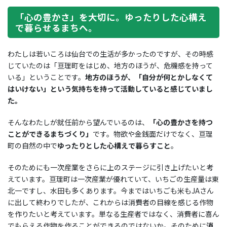
「心の豊かさ」を大切に。ゆったりした心構え
で暮らせるまちへ。
わたしは若いころは仙台での生活が多かったのですが、その時感
じていたのは「亘理町をはじめ、地方のほうが、危機感を持って
いる」ということです。
地方のほうが、「自分が何とかしなくて
はいけない」という気持ちを持って活動していると感じていまし
た。
そんなわたしが就任前から望んでいるのは、
「心の豊かさを持つ
ことができるまちづくり」
です。物欲や金銭面だけでなく、亘理
町の自然の中で
ゆったりとした心構えで暮らすこと
。
そのためにも一次産業をさらに上のステージに引き上げたいと考
えています。亘理町は一次産業が優れていて、いちごの生産量は東
北一ですし、水田も多くあります。今まではいちごも米もJAさん
に出して終わりでしたが、これからは消費者の目線を感じる作物
を作りたいと考えています。単なる生産者ではなく、消費者に喜ん
でもらえる作物を作ることができるのではないか。そのために
消