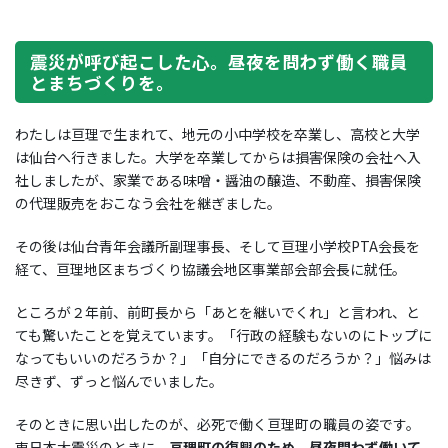
震災が呼び起こした心。昼夜を問わず働く職員
とまちづくりを。
わたしは亘理で生まれて、地元の小中学校を卒業し、高校と大学
は仙台へ行きました。大学を卒業してからは損害保険の会社へ入
社しましたが、家業である味噌・醤油の醸造、不動産、損害保険
の代理販売をおこなう会社を継ぎました。
その後は仙台青年会議所副理事長、そして亘理小学校PTA会長を
経て、亘理地区まちづくり協議会地区事業部会部会長に就任。
ところが２年前、前町長から「あとを継いでくれ」と言われ、と
ても驚いたことを覚えています。「行政の経験もないのにトップに
なってもいいのだろうか？」「自分にできるのだろうか？」悩みは
尽きず、ずっと悩んでいました。
そのときに思い出したのが、必死で働く亘理町の職員の姿です。
東日本大震災のときに、
亘理町の復興のため、昼夜問わず働いて