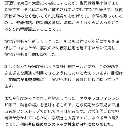
亘理町は東日本大震災で被災しましたが、復興は着手率ほぼ１０
０％です。それはご家族が被災されていても自宅にも帰らず、昼夜
問わず休みなく働いてくれた職員のおかげです。今現在残っている
のは、避難道路、防災備蓄倉庫、海岸から１㎞くらい入ったとこ
ろを５ｍ程度嵩上することです。
役場庁舎も今年新しくしました。もともと約２０年前に場所を確
保していましたが、震災のため仮設住宅を建てるために使用し、
役場庁舎も９年間仮設でした。
新しくなった役場庁舎は大きな多目的ホールがあり、この場所を
さまざまな用途で利用できるようにしたいと考えています。目標は
「
笑顔広がる交流拠点
」。実現へ向け、職員とともに動いていき
ます。
また今年度からネウボラを導入しました。ネウボラはフィンラン
ド語で「助言の場」を意味するもので、妊娠初期から育児まで担
当者がワンストップで対応できる仕組みです。通常年代ごとで担
当課が分かれているため、手続きも大変ですが、ネウボラの導入
により、
利用者目線のワンストップ対応が可能になりました。