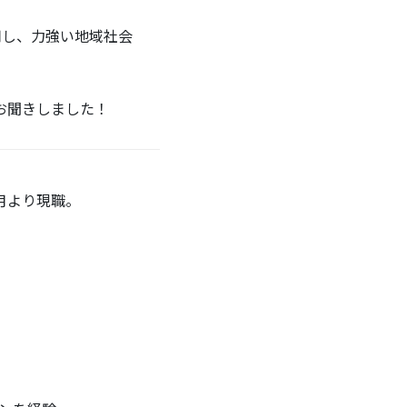
用し、力強い地域社会
。
お聞きしました！
月より現職。